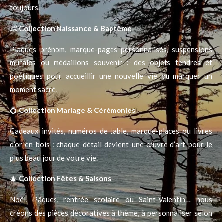
toujours.
👶
Collection Naissance & Baptême
Plaques prénom, marque-pages personnalisés, suspensions
murales ou médaillons souvenir : des objets tendres et
poétiques pour accueillir une nouvelle vie ou marquer un
moment sacré.
💍
Collection Mariage & Cérémonies
Cadeaux invités, numéros de table, marque-places ou livres
d’or en bois : chaque détail devient une œuvre d’art pour le
plus beau jour de votre vie.
🎄
Collection Fêtes & Saisons
Noël, Pâques, rentrée scolaire ou Saint-Valentin… nous
créons des pièces décoratives à thème, à personnaliser selon