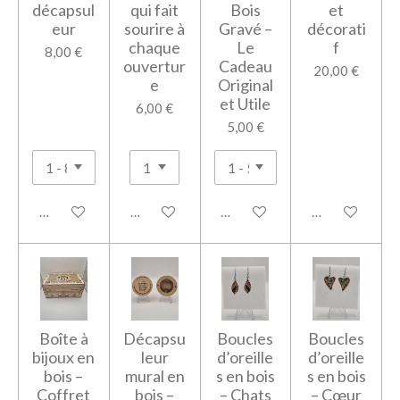
décapsul
qui fait
Bois
et
eur
sourire à
Gravé –
décorati
chaque
Le
f
8,00 €
ouvertur
Cadeau
20,00 €
e
Original
et Utile
6,00 €
5,00 €
Voir les détails
Ajouter au panier
Voir les détails
Ajouter au pan
Boîte à
Décapsu
Boucles
Boucles
bijoux en
leur
d’oreille
d’oreille
bois –
mural en
s en bois
s en bois
Coffret
bois –
– Chats
– Cœur