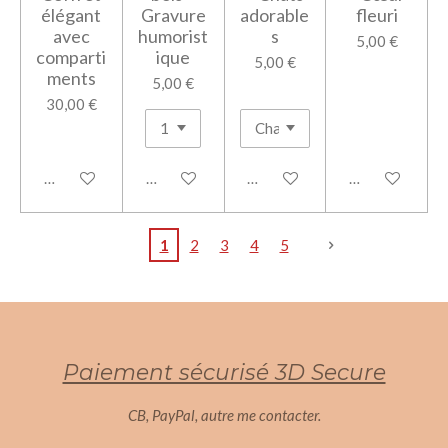
élégant
Gravure
adorable
fleuri
avec
humorist
s
5,00 €
comparti
ique
5,00 €
ments
5,00 €
30,00 €
Ajouter au panier
Ajouter au panier
Ajouter au panier
Ajouter au pan
1
2
3
4
5
Paiement sécurisé 3D Secure
CB, PayPal, autre me contacter.