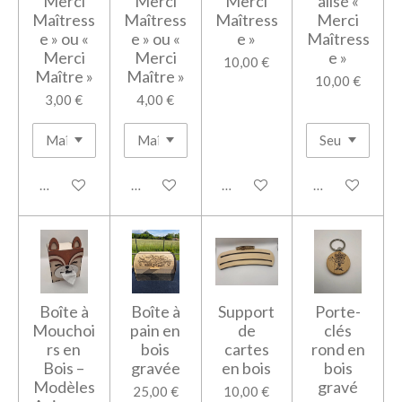
Merci
Merci
Merci
alisé «
Maîtress
Maîtress
Maîtress
Merci
e » ou «
e » ou «
e »
Maîtress
Merci
Merci
e »
10,00 €
Maître »
Maître »
10,00 €
3,00 €
4,00 €
Voir les détails
Ajouter au panier
Voir les détails
Ajouter au pan
Boîte à
Boîte à
Support
Porte-
Mouchoi
pain en
de
clés
rs en
bois
cartes
rond en
Bois –
gravée
en bois
bois
Modèles
gravé
25,00 €
10,00 €