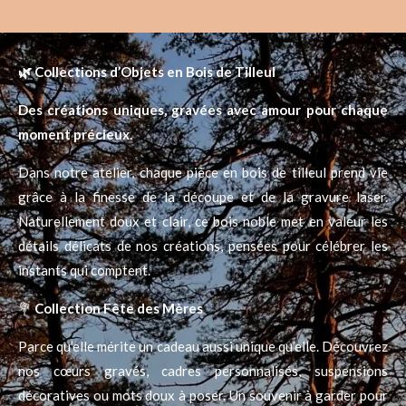
🌿
Collections d’Objets en Bois de Tilleul
Des créations uniques, gravées avec amour pour chaque
moment précieux.
Dans notre atelier, chaque pièce en bois de tilleul prend vie
grâce à la finesse de la découpe et de la gravure laser.
Naturellement doux et clair, ce bois noble met en valeur les
détails délicats de nos créations, pensées pour célébrer les
instants qui comptent.
💐
Collection Fête des Mères
Parce qu’elle mérite un cadeau aussi unique qu’elle. Découvrez
nos cœurs gravés, cadres personnalisés, suspensions
décoratives ou mots doux à poser. Un souvenir à garder pour