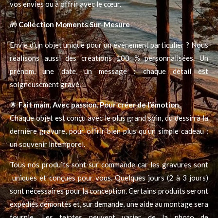
vos envies ou à offrir avec le cœur.
🎁
Collection Moments Sur-Mesure
Envie d’un objet unique pour un événement particulier ? Nous
réalisons aussi des créations 100 % personnalisées. Un
prénom, une date, un message : chaque détail est
soigneusement gravé.
🌟
Fait main. Avec passion. Pour créer de l’émotion.
Chaque objet est conçu avec le plus grand soin, du dessin à la
dernière gravure, pour offrir bien plus qu’un simple cadeau :
un souvenir intemporel.
Tous nos produits sont sur commande car les gravures sont
uniques et conçues pour vous. Quelques jours (2 à 3 jours)
sont nécessaires pour la conception. Certains produits seront
expédiés démontés et, sur demande, une aide au montage sera
fournie. Les teintes peuvent varier de la photo de