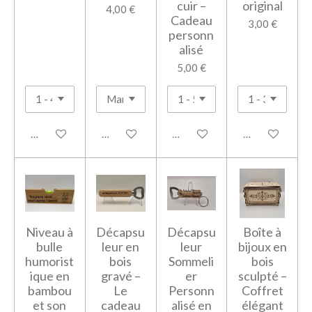
cuir –
original
4,00 €
Cadeau
3,00 €
personn
alisé
5,00 €
Voir les détails
Voir les détails
Voir les détails
Voir les détails
Niveau à
Décapsu
Décapsu
Boîte à
bulle
leur en
leur
bijoux en
humorist
bois
Sommeli
bois
ique en
gravé –
er
sculpté –
bambou
Le
Personn
Coffret
et son
cadeau
alisé en
élégant