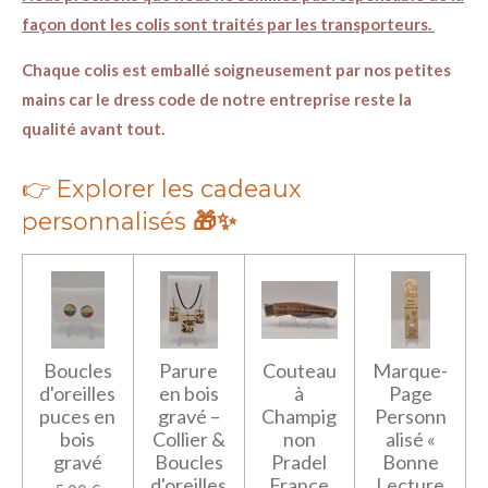
façon dont les colis sont traités par les transporteurs.
Chaque colis est emballé soigneusement par nos petites
mains car le dress code de notre entreprise reste la
qualité avant tout.
👉
Explorer les cadeaux
personnalisés
🎁✨
Boucles
Parure
Couteau
Marque-
d'oreilles
en bois
à
Page
puces en
gravé –
Champig
Personn
bois
Collier &
non
alisé «
gravé
Boucles
Pradel
Bonne
d'oreilles
France
Lecture