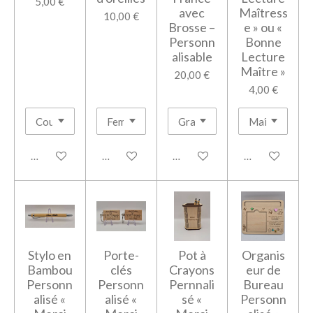
5,00 €
avec
Maîtress
10,00 €
Brosse –
e » ou «
Personn
Bonne
alisable
Lecture
Maître »
20,00 €
4,00 €
Ajouter au panier
Ajouter au panier
Voir les détails
Ajouter au pan
Stylo en
Porte-
Pot à
Organis
Bambou
clés
Crayons
eur de
Personn
Personn
Pernnali
Bureau
alisé «
alisé «
sé «
Personn