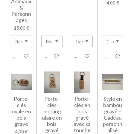
Animaux
4,00 €
&
Personn
ages
15,00 €
Ajouter au panier
Voir les détails
Voir les détails
Voir les détails
Porte-
Porte-
Porte-
Stylo en
clés
clés
clés en
bambou
ovale en
rectang
bois
gravé –
bois
ulaire en
gravé
Cadeau
gravé
bois
avec sa
personn
gravé
touche
alisé
4,00 €