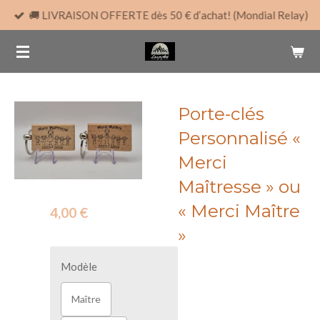
🚚 LIVRAISON OFFERTE dès 50 € d’achat! (Mondial Relay)
Passer
au
contenu
principal
Porte-clés
Personnalisé «
Merci
Maîtresse » ou
« Merci Maître
4,00 €
»
Modèle
Maître