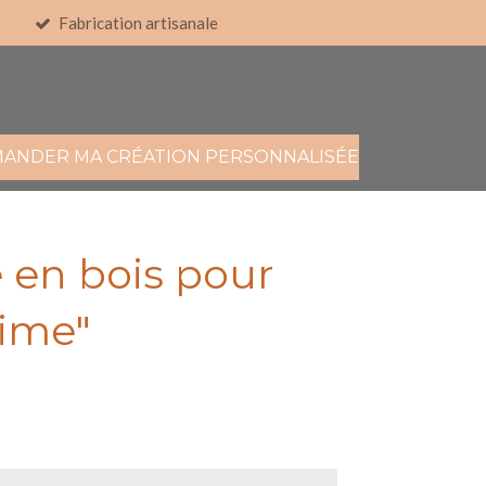
Fabrication artisanale
MANDER MA CRÉATION PERSONNALISÉE
 en bois pour
aime"