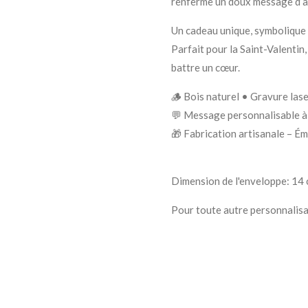
renferme un doux message d’am
Un cadeau unique, symbolique 
Parfait pour la Saint-Valentin
battre un cœur.
🪵 Bois naturel • Gravure lase
💬 Message personnalisable à 
🎁 Fabrication artisanale – É
Dimension de l'enveloppe: 14 
Pour toute autre personnalisa