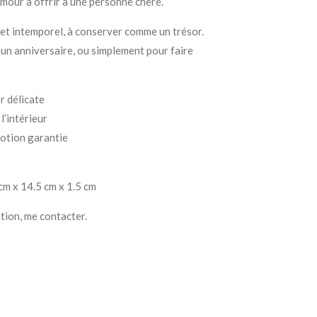
our à offrir à une personne chère.
et intemporel, à conserver comme un trésor.
, un anniversaire, ou simplement pour faire
r délicate
l’intérieur
motion garantie
cm x 14.5 cm x 1.5 cm
tion, me contacter.