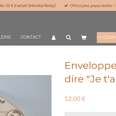
 50 € d’achat! (Mondial Relay)
Offrez plus, payez moins ✨
LERIE
CONTACT
👉 COM
Enveloppe
dire "Je t'
12,00 €