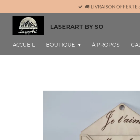
🚚 LIVRAISON OFFERTE dès
Passer
au
contenu
LASERART BY SO
principal
ACCUEIL
BOUTIQUE
À PROPOS
GA