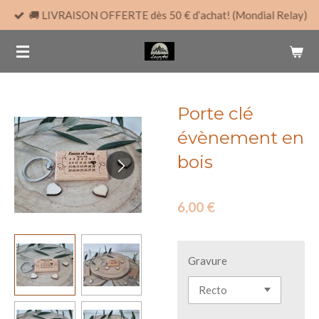
🚚 LIVRAISON OFFERTE dès 50 € d’achat! (Mondial Relay)
Passer
au
contenu
principal
Porte clé
évènement en
bois
6,00 €
Gravure